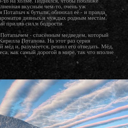
о-то на холме. Поднялся, чтобы поближе
олненная вкусным чем-то, очень уж
Потапыч к бутыли, обнюхал её - и правда
ароматов дивных и чуждых родным местам.
ый прилив сил и бодрости.
с Потапычем - спасённым медведем, который
Кирилла Потапова
. На этот раз серия
 мёд и, разумеется, решил его отведать. Мёд,
еса, как самый дорогой в мире, так что вполне