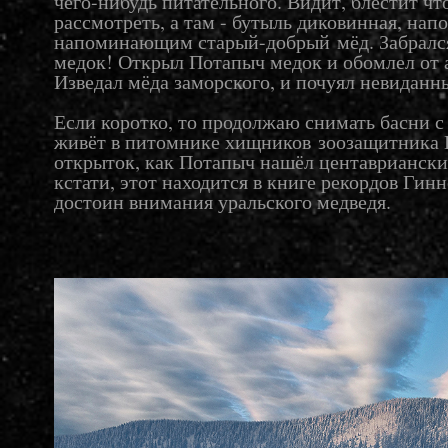
чего-нибудь питательного. Видит, блестит чт
рассмотреть, а там - бутыль диковинная, нап
напоминающим старый-добрый мёд. Забрался 
медок! Открыл Потапыч медок и обомлел от 
Изведал мёда заморского, и почуял невиданн
Если коротко, то продолжаю снимать басни 
живёт в
питомнике хищников зоозащитника 
открыток, как Потапыч нашёл центаврианский
кстати, этот находится в книге рекордов Гинн
достоин внимания уральского медведя.